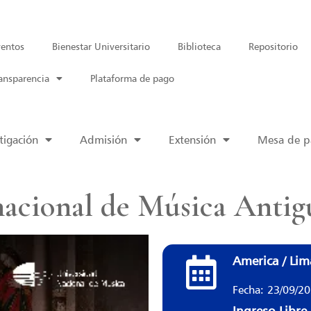
entos
Bienestar Universitario
Biblioteca
Repositorio
ansparencia
Plataforma de pago
tigación
Admisión
Extensión
Mesa de pa
rnacional de Música Antig
America / Lim
Fecha: 23/09/2
Ingreso Libre