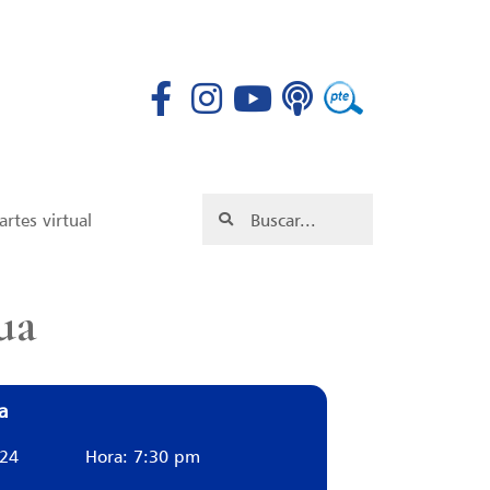
rtes virtual
ua
a
024
Hora: 7:30 pm