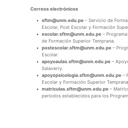
Correos electrónicos
sftm@unm.edu.pe
– Servicio de Forma
Escolar, Post Escolar y Formación Supe
escolar.sftm@unm.edu.pe
– Programa 
de Formación Superior Temprana.
postescolar.sftm@unm.edu.pe
– Prog
Escolar.
apoyoaulas.sftm@unm.edu.pe
– Apoyo
Salaverry.
apoyopsicologia.sftm@unm.edu.pe
– 
Escolar y Formación Superior Temprana
matriculas.sftm@unm.edu.pe
– Matríc
periodos establecidos para los Program