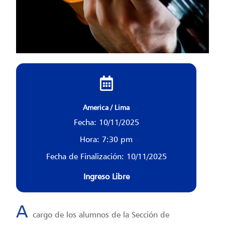
America / Lima
Fecha: 10/11/2025
Hora: 7:30 pm
Fecha de Finalización: 10/11/2025
Ingreso Libre
A
cargo de los alumnos de la Sección de