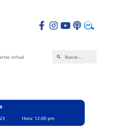
rtes virtual
a
023
Hora: 12:00 pm