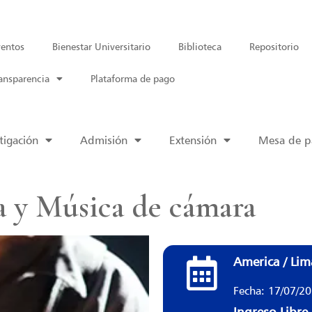
entos
Bienestar Universitario
Biblioteca
Repositorio
ansparencia
Plataforma de pago
tigación
Admisión
Extensión
Mesa de pa
a y Música de cámara
America / Lim
Fecha: 17/07/2
Ingreso Libre