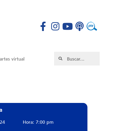
rtes virtual
a
024
Hora: 7:00 pm