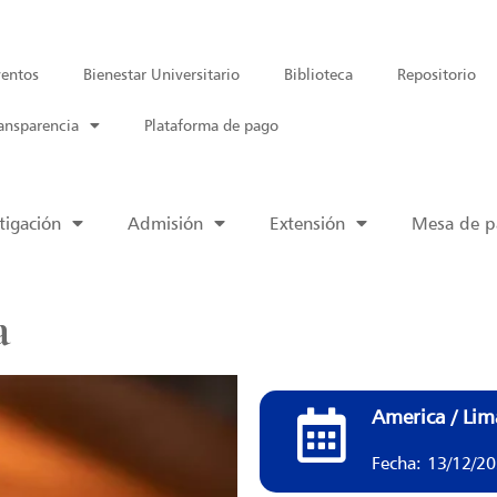
entos
Bienestar Universitario
Biblioteca
Repositorio
ansparencia
Plataforma de pago
tigación
Admisión
Extensión
Mesa de pa
a
America / Lim
Fecha: 13/12/2