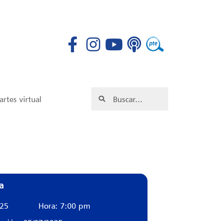
rtes virtual
a
025
Hora: 7:00 pm