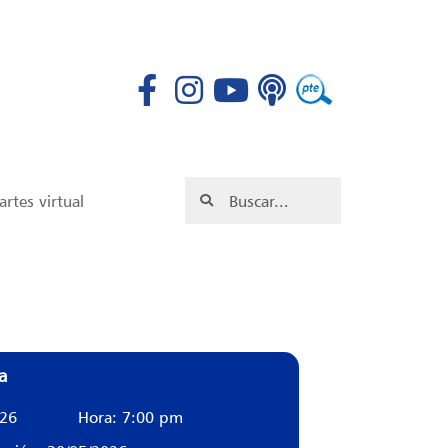
rtes virtual
a
026
Hora: 7:00 pm