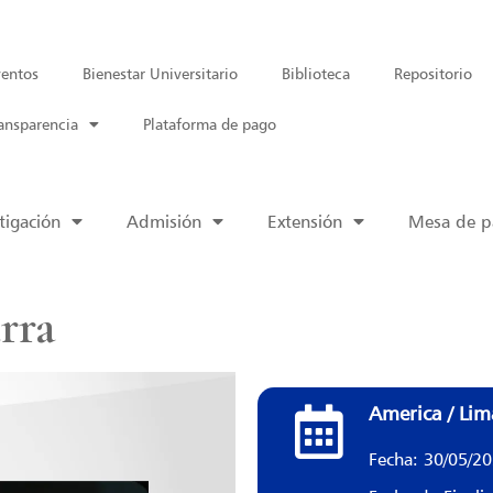
entos
Bienestar Universitario
Biblioteca
Repositorio
ansparencia
Plataforma de pago
tigación
Admisión
Extensión
Mesa de pa
rra
America / Lim
Fecha: 30/05/2