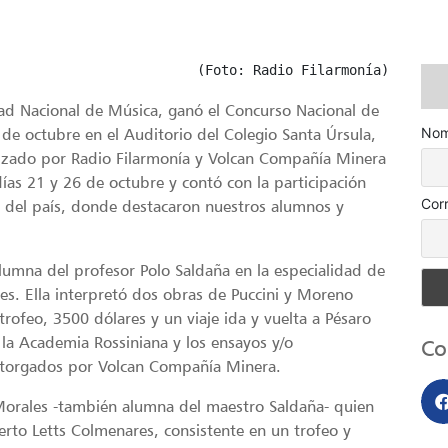
(Foto: Radio Filarmonía)
ad Nacional de Música, ganó el Concurso Nacional de
6 de octubre en el Auditorio del Colegio Santa Úrsula,
Nom
nizado por Radio Filarmonía y Volcan Compañía Minera
días 21 y 26 de octubre y contó con la participación
Cor
es del país, donde destacaron nuestros alumnos y
lumna del profesor Polo Saldaña en la especialidad de
es. Ella interpretó dos obras de Puccini y Moreno
trofeo, 3500 dólares y un viaje ida y vuelta a Pésaro
de la Academia Rossiniana y los ensayos y/o
Co
 otorgados por Volcan Compañía Minera.
Morales -también alumna del maestro Saldaña- quien
rto Letts Colmenares, consistente en un trofeo y