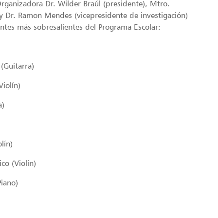
Organizadora Dr. Wilder Braúl (presidente), Mtro.
y Dr. Ramon Mendes (vicepresidente de investigación)
antes más sobresalientes del Programa Escolar:
(Guitarra)
iolín)
a)
lín)
o (Violín)
Piano)