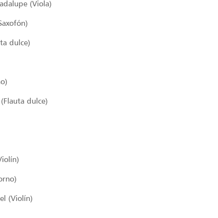
adalupe (Viola)
Saxofón)
ta dulce)
no)
(Flauta dulce)
iolín)
orno)
l (Violín)