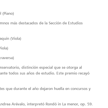
l (Piano)
lumnos más destacados de la Sección de Estudios
quín (Viola)
iola)
traversa)
servatorio, distinción especial que se otorga al
nte todos sus años de estudio. Este premio recayó
tes que durante el año dejaron huella en concursos y
Andrea Arévalo, interpretó Rondó in La menor, op. 59.