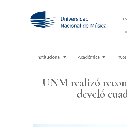
Ev
Tr
Institucional
Académica
Inves
UNM realizó recono
develó cua