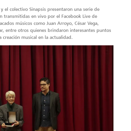
el colectivo Sinapsis presentaron una serie de
n transmitidas en vivo por el Facebook Live de
stacados músicos como Juan Arroyo, César Vega,
ar, entre otros quienes brindaron interesantes puntos
 creación musical en la actualidad.