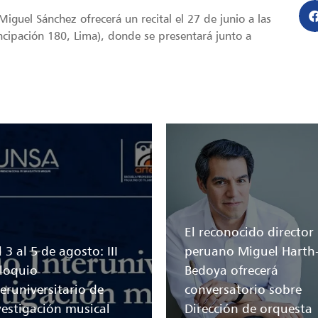
Miguel Sánchez ofrecerá un recital el 27 de junio a las
ncipación 180, Lima), donde se presentará junto a
El reconocido director
 3 al 5 de agosto: III
peruano Miguel Harth
loquio
Bedoya ofrecerá
teruniversitario de
conversatorio sobre
vestigación musical
Dirección de orquesta