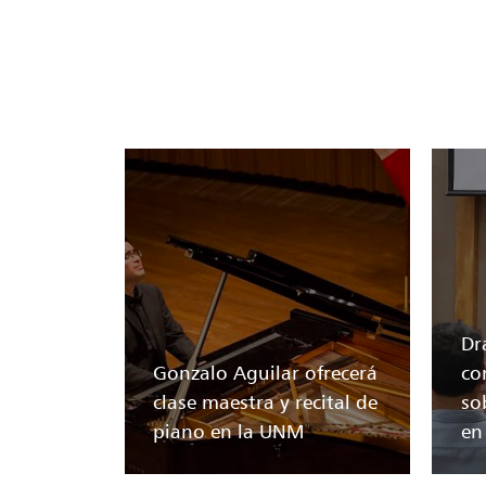
Dr
Gonzalo Aguilar ofrecerá
co
clase maestra y recital de
so
piano en la UNM
en