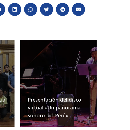
cia
Presentación del disco
a
virtual «Un panorama
sonoro del Perú»