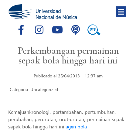
Perkembangan permainan
sepak bola hingga hari ini
Publicado el
25/04/2013
12:37 am
Categoria:
Uncategorized
Kemajuankronologi, pertambahan, pertumbuhan,
perubahan, perurutan, urut-urutan, permainan sepak
sepak bola hingga hari ini
agen bola