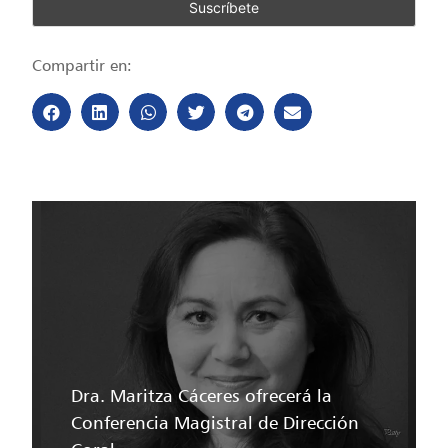
Compartir en:
Dra. Maritza Cáceres ofrecerá la
Conferencia Magistral de Dirección