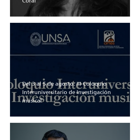
Coral
Del 3 al 5 de agosto: III Coloquio
Interuniversitario de Investigación
musical