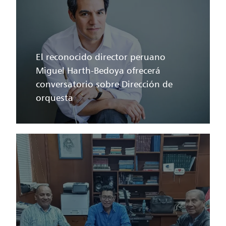
El reconocido director peruano
Miguel Harth-Bedoya ofrecerá
conversatorio sobre Dirección de
orquesta