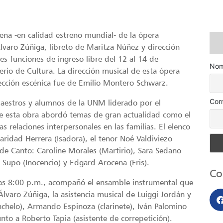
cena -en calidad estreno mundial- de la ópera
varo Zúñiga, libreto de Maritza Núñez y dirección
es funciones de ingreso libre del 12 al 14 de
Nom
erio de Cultura. La dirección musical de esta ópera
rección escénica fue de Emilio Montero Schwarz.
Cor
aestros y alumnos de la UNM liderado por el
de esta obra abordó temas de gran actualidad como el
s relaciones interpersonales en las familias. El elenco
ridad Herrera (Isadora), el tenor Noé Valdiviezo
 de Canto: Caroline Morales (Martirio), Sara Sedano
o Supo (Inocencio) y Edgard Arocena (Fris).
Co
 las 8:00 p.m., acompañó el ensamble instrumental que
lvaro Zúñiga, la asistencia musical de Luiggi Jordán y
onchelo), Armando Espinoza (clarinete), Iván Palomino
unto a Roberto Tapia (asistente de correpetición).