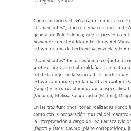
Categoria:
Noticias
Con gran éxito se llevó a cabo la puesta en es
“Comediantes”, tragicomedia con música de Ál
general de Polo Saldaña; que se presentó en tr
noviembre en el Auditorio Los Incas del Minist
estuvo a cargo de Bertrand Valenzuela y la di
“Comediantes” fue un esfuerzo conjunto de m
profesor de Canto Polo Saldaña. La temática 
rol de la mujer en la sociedad, el machismo y la
estuvo compuesto por la maestra y cantante Ca
(Ángel) y nuestros alumnos de la especialidad
(Victoria), Melissa Colquicocha (Marina), Dieg
En las tres funciones, todas realizadas desde
contó con la preparación musical del maestro Á
la interpretación a cargo de Leo Barraza (viol
(fagot) y Óscar Cavero (piano correpetición), j