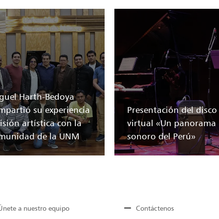
guel Harth-Bedoya
mpartió su experiencia
Presentación del disco
isión artística con la
virtual «Un panorama
munidad de la UNM
sonoro del Perú»
Únete a nuestro equipo
Contáctenos