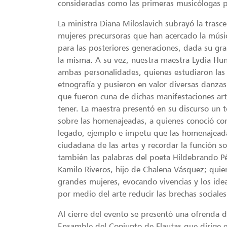
consideradas como las primeras musicólogas 
La ministra Diana Miloslavich subrayó la tra
mujeres precursoras que han acercado la músic
para las posteriores generaciones, dada su gra
la misma. A su vez, nuestra maestra Lydia Hun
ambas personalidades, quienes estudiaron las e
etnografía y pusieron en valor diversas danzas
que fueron cuna de dichas manifestaciones art
tener. La maestra presentó en su discurso un t
sobre las homenajeadas, a quienes conoció com
legado, ejemplo e ímpetu que las homenajeadas
ciudadana de las artes y recordar la función so
también las palabras del poeta Hildebrando Pé
Kamilo Riveros, hijo de Chalena Vásquez; quie
grandes mujeres, evocando vivencias y los ide
por medio del arte reducir las brechas sociales
Al cierre del evento se presentó una ofrenda 
Ensamble del Conjunto de Flautas que dirige 