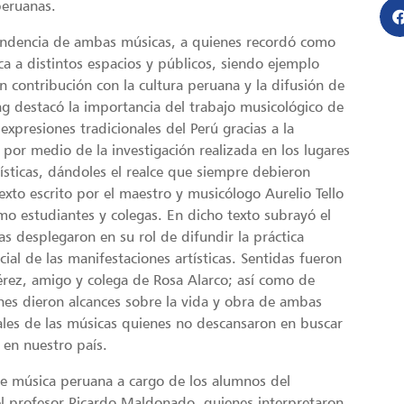
peruanas.
scendencia de ambas músicas, a quienes recordó como
a a distintos espacios y públicos, siendo ejemplo
n contribución con la cultura peruana y la difusión de
g destacó la importancia del trabajo musicológico de
xpresiones tradicionales del Perú gracias a la
 por medio de la investigación realizada en los lugares
ísticas, dándoles el realce que siempre debieron
exto escrito por el maestro y musicólogo Aurelio Tello
o estudiantes y colegas. En dicho texto subrayó el
 desplegaron en su rol de difundir la práctica
cial de las manifestaciones artísticas. Sentidas fueron
rez, amigo y colega de Rosa Alarco; así como de
nes dieron alcances sobre la vida y obra de ambas
ales de las músicas quienes no descansaron en buscar
 en nuestro país.
de música peruana a cargo de los alumnos del
el profesor Ricardo Maldonado, quienes interpretaron