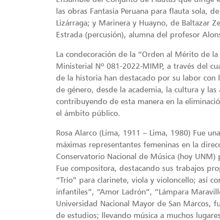
las obras Fantasía Peruana para flauta sola, 
Lizárraga; y Marinera y Huayno, de Baltazar Zeg
Estrada (percusión), alumna del profesor Alon
La condecoración de la “Orden al Mérito de l
Ministerial Nº 081-2022-MIMP, a través del cua
de la historia han destacado por su labor con
de género, desde la academia, la cultura y las 
contribuyendo de esta manera en la eliminación
el ámbito público.
Rosa Alarco (Lima, 1911 – Lima, 1980) Fue una
máximas representantes femeninas en la direcc
Conservatorio Nacional de Música (hoy UNM) p
Fue compositora, destacando sus trabajos pro
“Trío” para clarinete, viola y violoncello; as
infantiles”, “Amor Ladrón”, “Lámpara Maravill
Universidad Nacional Mayor de San Marcos, fun
de estudios; llevando música a muchos lugares