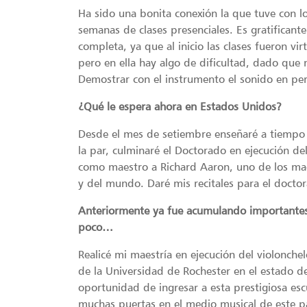
Ha sido una bonita conexión la que tuve con l
semanas de clases presenciales. Es gratificant
completa, ya que al inicio las clases fueron vi
pero en ella hay algo de dificultad, dado que
Demostrar con el instrumento el sonido en pe
¿Qué le espera ahora en Estados Unidos?
Desde el mes de setiembre enseñaré a tiempo 
la par, culminaré el Doctorado en ejecución del
como maestro a Richard Aaron, uno de los maes
y del mundo. Daré mis recitales para el doctor
Anteriormente ya fue acumulando importantes 
poco…
Realicé mi maestría en ejecución del violonche
de la Universidad de Rochester en el estado d
oportunidad de ingresar a esta prestigiosa es
muchas puertas en el medio musical de este p