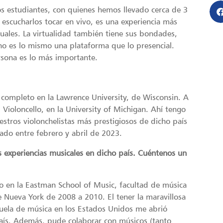
os estudiantes, con quienes hemos llevado cerca de 3
e escucharlos tocar en vivo, es una experiencia más
rtuales. La virtualidad también tiene sus bondades,
 no es lo mismo una plataforma que lo presencial.
rsona es lo más importante.
completo en la Lawrence University, de Wisconsin. A
 Violoncello, en la University of Michigan. Ahí tengo
tros violonchelistas más prestigiosos de dicho país
ado entre febrero y abril de 2023.
experiencias musicales en dicho país. Cuéntenos un
lo en la Eastman School of Music, facultad de música
e Nueva York de 2008 a 2010. El tener la maravillosa
cuela de música en los Estados Unidos me abrió
aís. Además, pude colaborar con músicos (tanto