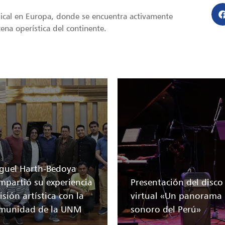
sical en Europa, donde se encuentra activamente
ena operística del continente.
guel Harth-Bedoya
mpartió su experiencia
Presentación del disco
isión artística con la
virtual «Un panorama
munidad de la UNM
sonoro del Perú»