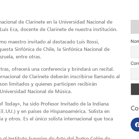
ernacional de Clarinete en la Universidad Nacional de
Luis Eca, docente de Clarinete de nuestra institución.
omo maestro invitado al destacado Luis Rossi,
Nom
uesta Sinfónica de Chile, la Sinfónica Nacional de
zuela, entre otras.
Cor
ras, ofrecerá una conferencia y brindará un recital.
ternacional de Clarinete deberán inscribirse llamando al
on limitados y quienes participen recibirán
a Universidad Nacional de Música.
 of Today», ha sido Profesor Invitado de la Indiana
Co
EE.UU.) y en países de Hispanoamérica. Solista en
a y otros. Es el único solista internacional que toca
 el Instituto Superior de Arte del Teatro Colón de