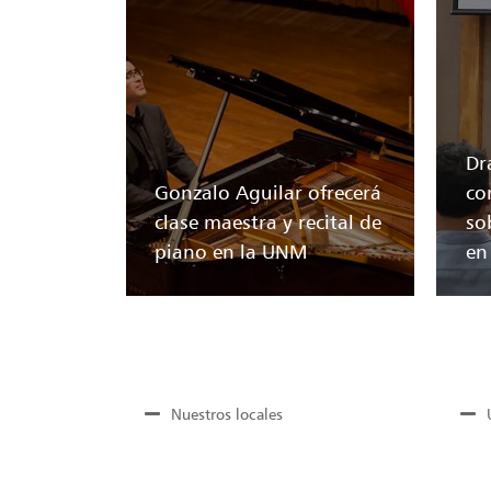
Dr
Gonzalo Aguilar ofrecerá
co
clase maestra y recital de
so
piano en la UNM
en
Nuestros locales