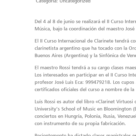
Categoria:
Uncategorized
Del 4 al 8 de junio se realizará el II Curso Int
Música, bajo la coordinación del maestro José 
El II Curso Internacional de Clarinete tendrá c
clarinetista argentino que ha tocado con la Orq
Buenos Aires (Argentina) y la Sinfónica de Vene
El maestro Rossi tendrá a su cargo clases maest
Los interesados en participar en el II Curso In
profesor José Luis Eca: 999479218. Los cupos s
certificados oficiales del curso a nombre de l
Luis Rossi es autor del libro «Clarinet Virtuosi
University‘s School of Music en Bloomington (
conciertos en Hungría, Polonia, Rusia, Venezuel
con instrumento de su propia fabricación.
Recientemente ha dictado clases magistrales en