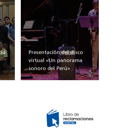
cia
Presentación del disco
a
virtual «Un panorama
sonoro del Perú»