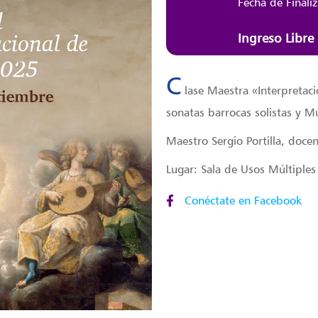
Fecha de Finali
Ingreso Libre
C
lase Maestra «Interpretaci
sonatas barrocas solistas y M
Maestro Sergio Portilla, doce
Lugar: Sala de Usos Múltiples
Conéctate en Facebook