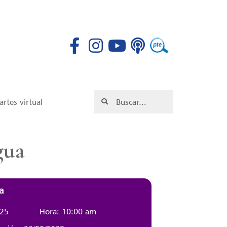
rtes virtual
gua
a
025
Hora: 10:00 am