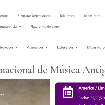
entos
Bienestar Universitario
Biblioteca
Repositorio
ansparencia
Plataforma de pago
tigación
Admisión
Extensión
Mesa de pa
rnacional de Música Anti
America / Lim
Fecha: 22/09/2