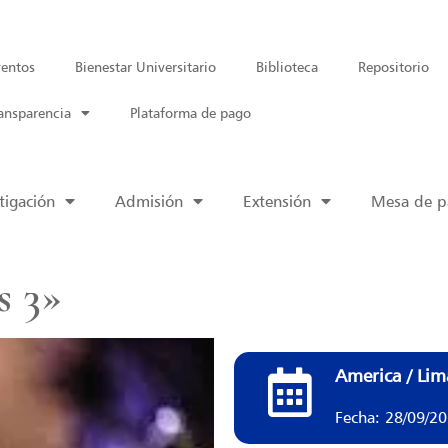
entos
Bienestar Universitario
Biblioteca
Repositorio
ansparencia
Plataforma de pago
tigación
Admisión
Extensión
Mesa de pa
s 3»
America / Lim
Fecha: 28/09/2