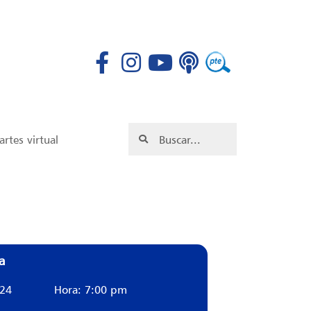
rtes virtual
a
024
Hora: 7:00 pm