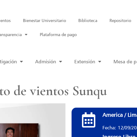
entos
Bienestar Universitario
Biblioteca
Repositorio
ansparencia
Plataforma de pago
tigación
Admisión
Extensión
Mesa de pa
to de vientos Sunqu
America / Lim
Fecha: 12/09/2
Ingreso Libre