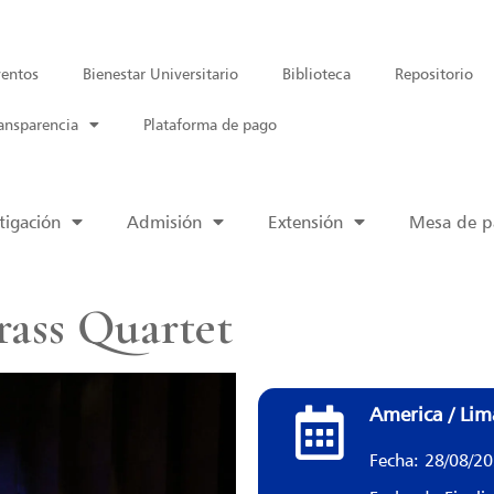
entos
Bienestar Universitario
Biblioteca
Repositorio
ansparencia
Plataforma de pago
tigación
Admisión
Extensión
Mesa de pa
rass Quartet
America / Lim
Fecha: 28/08/2