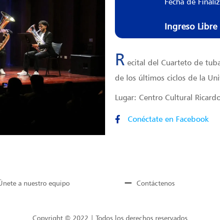
Fecha de Finali
Ingreso Libre
R
ecital del Cuarteto de tub
de los últimos ciclos de la U
Lugar: Centro Cultural Ricard
Conéctate en Facebook
Únete a nuestro equipo
Contáctenos
Copyright © 2022 | Todos los derechos reservados