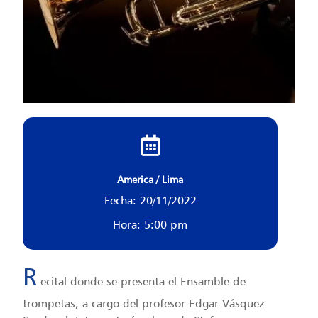
America / Lima
Fecha: 20/11/2022
Hora: 5:00 pm
R
ecital donde se presenta el Ensamble de
trompetas, a cargo del profesor Edgar Vásquez