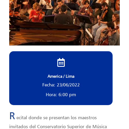
America / Lima
Fecha: 23/06/2022
Hora: 6:00 pm
R
ecital donde se presentan los maestros
invitados del Conservatorio Superior de Música