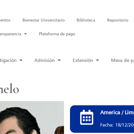
entos
Bienestar Universitario
Biblioteca
Repositorio
ansparencia
Plataforma de pago
tigación
Admisión
Extensión
Mesa de pa
helo
America / Lim
Fecha: 18/12/2