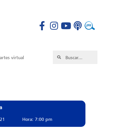
rtes virtual
a
021
Hora: 7:00 pm