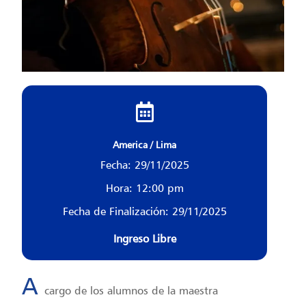
America / Lima
Fecha: 29/11/2025
Hora: 12:00 pm
Fecha de Finalización: 29/11/2025
Ingreso Libre
A
cargo de los alumnos de la maestra