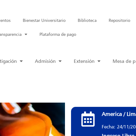
entos
Bienestar Universitario
Biblioteca
Repositorio
ansparencia
Plataforma de pago
tigación
Admisión
Extensión
Mesa de pa
America / Lim
Fecha: 24/11/2
Ingreso Libre