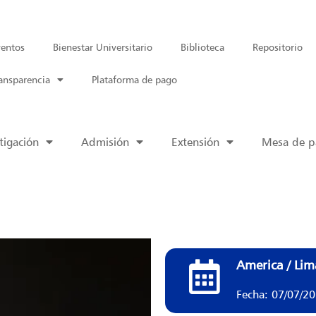
entos
Bienestar Universitario
Biblioteca
Repositorio
ansparencia
Plataforma de pago
tigación
Admisión
Extensión
Mesa de pa
America / Lim
Fecha: 07/07/2