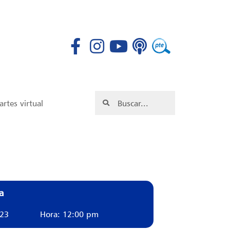
rtes virtual
a
023
Hora: 12:00 pm