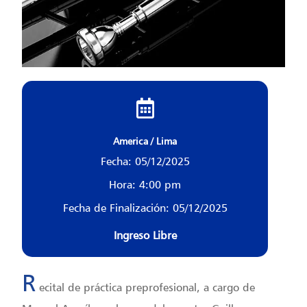
America / Lima
Fecha: 05/12/2025
Hora: 4:00 pm
Fecha de Finalización: 05/12/2025
Ingreso Libre
R
ecital de práctica preprofesional, a cargo de