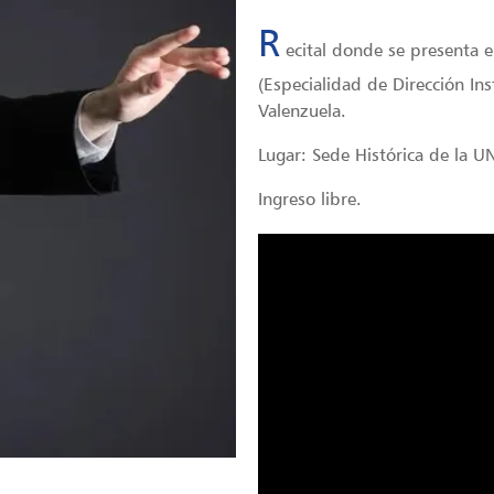
R
ecital donde se presenta e
(Especialidad de Dirección In
Valenzuela.
Lugar: Sede Histórica de la 
Ingreso libre.