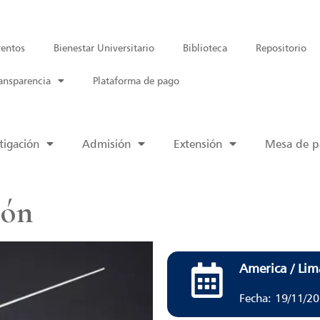
entos
Bienestar Universitario
Biblioteca
Repositorio
ansparencia
Plataforma de pago
tigación
Admisión
Extensión
Mesa de pa
ión
America / Lim
Fecha: 19/11/2