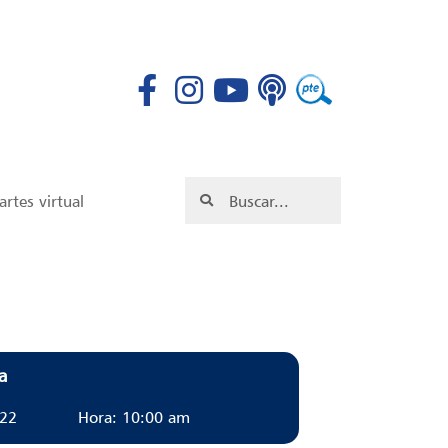
rtes virtual
a
022
Hora: 10:00 am