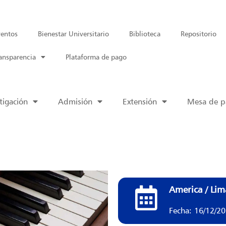
entos
Bienestar Universitario
Biblioteca
Repositorio
ansparencia
Plataforma de pago
tigación
Admisión
Extensión
Mesa de pa
America / Lim
Fecha: 16/12/2