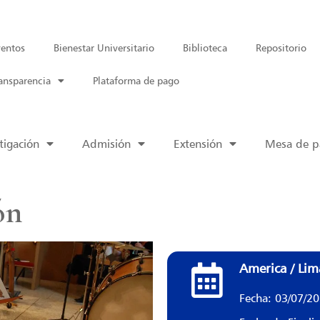
entos
Bienestar Universitario
Biblioteca
Repositorio
ansparencia
Plataforma de pago
tigación
Admisión
Extensión
Mesa de pa
ón
America / Lim
Fecha: 03/07/2