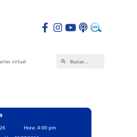
rtes virtual
a
026
Hora: 4:00 pm