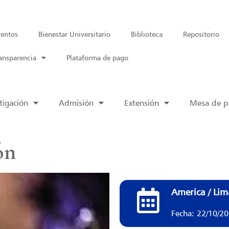
entos
Bienestar Universitario
Biblioteca
Repositorio
ansparencia
Plataforma de pago
tigación
Admisión
Extensión
Mesa de pa
ón
America / Lim
Fecha: 22/10/2