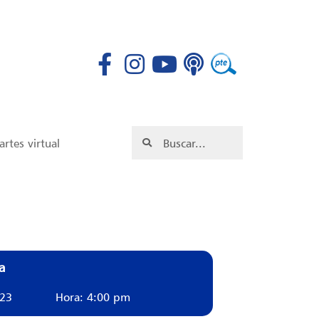
rtes virtual
a
023
Hora: 4:00 pm