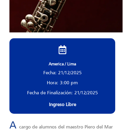
America / Lima
Fecha: 21/12/2025
Hora: 3:00 pm
Fecha de Finalización: 21/12/2025
Ingreso Libre
A
cargo de alumnos del maestro Piero del Mar