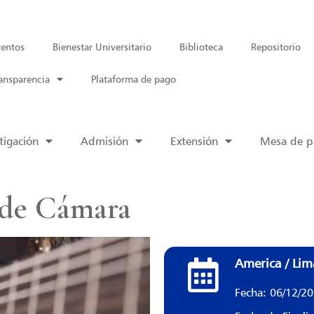
entos
Bienestar Universitario
Biblioteca
Repositorio
ansparencia
Plataforma de pago
tigación
Admisión
Extensión
Mesa de pa
 de Cámara
America / Lim
Fecha: 06/12/2