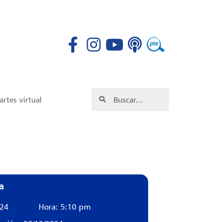
rtes virtual
a
024
Hora: 5:10 pm