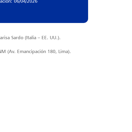
zación: 06/04/2026
risa Sardo (Italia – EE. UU.).
UNM (Av. Emancipación 180, Lima).