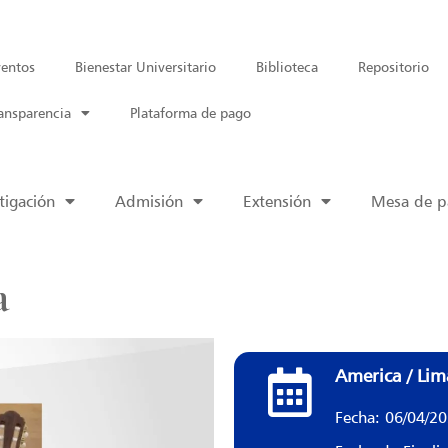
entos
Bienestar Universitario
Biblioteca
Repositorio
ansparencia
Plataforma de pago
tigación
Admisión
Extensión
Mesa de pa
a
America / Lim
Fecha: 06/04/2