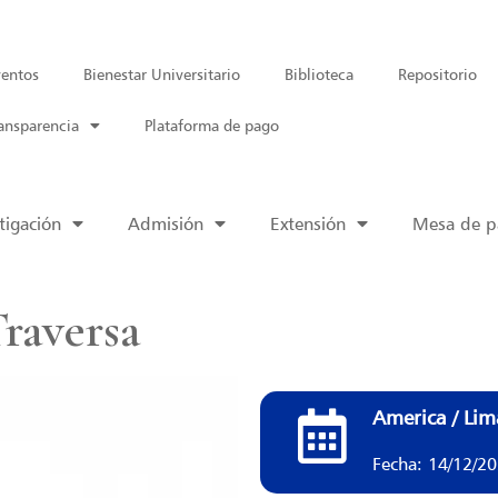
entos
Bienestar Universitario
Biblioteca
Repositorio
ansparencia
Plataforma de pago
tigación
Admisión
Extensión
Mesa de pa
Traversa
America / Lim
Fecha: 14/12/2