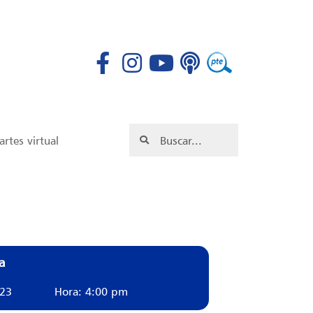
rtes virtual
a
023
Hora: 4:00 pm