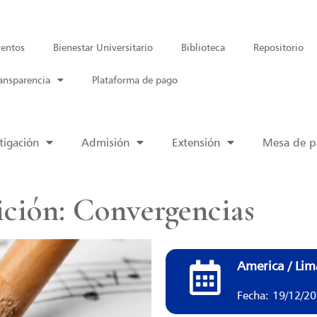
entos
Bienestar Universitario
Biblioteca
Repositorio
ansparencia
Plataforma de pago
tigación
Admisión
Extensión
Mesa de pa
ición: Convergencias
America / Lim
Fecha: 19/12/2