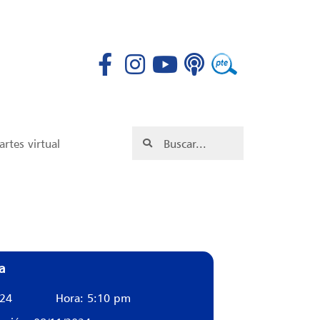
rtes virtual
a
024
Hora: 5:10 pm