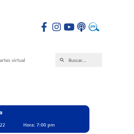
rtes virtual
a
022
Hora: 7:00 pm