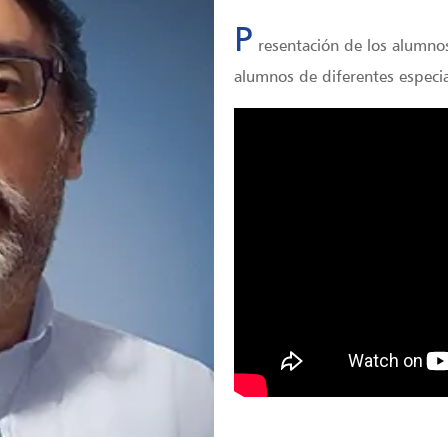
P
resentación de los alumnos
alumnos de diferentes especia