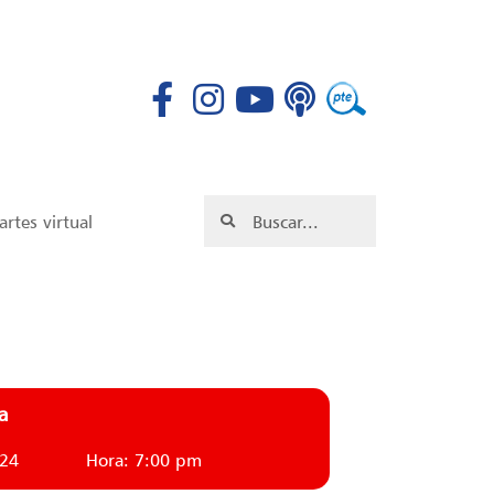
rtes virtual
a
024
Hora: 7:00 pm