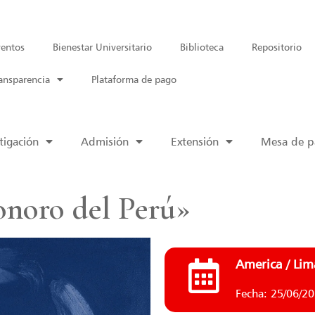
entos
Bienestar Universitario
Biblioteca
Repositorio
ansparencia
Plataforma de pago
tigación
Admisión
Extensión
Mesa de pa
noro del Perú»
America / Lim
Fecha: 25/06/2