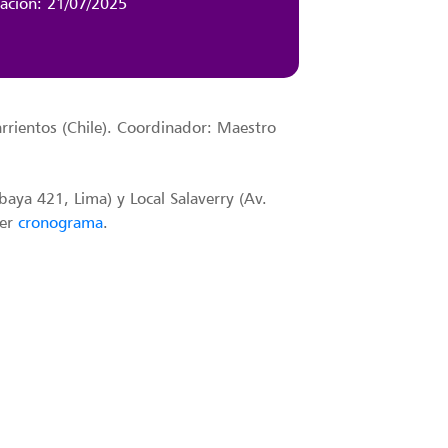
zación: 21/07/2025
rrientos (Chile). Coordinador: Maestro
abaya 421, Lima) y Local Salaverry (Av.
Ver
cronograma
.