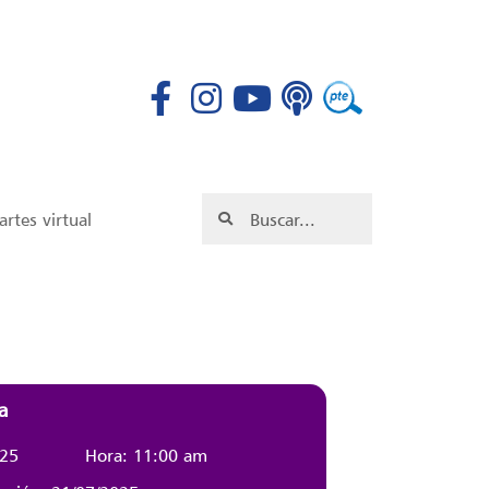
rtes virtual
a
025
Hora: 11:00 am