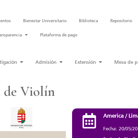
entos
Bienestar Universitario
Biblioteca
Repositorio
ansparencia
Plataforma de pago
tigación
Admisión
Extensión
Mesa de pa
 de Violín
America / Lim
Fecha: 20/05/2