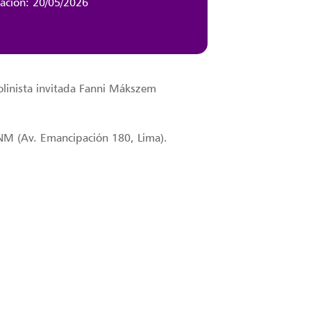
zación: 20/05/2026
olinista invitada Fanni Mákszem
UNM (Av. Emancipación 180, Lima).