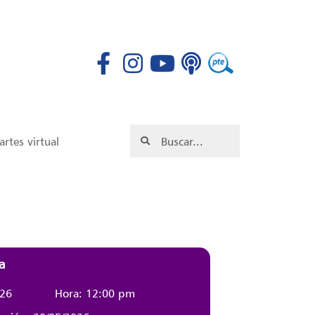
rtes virtual
a
026
Hora: 12:00 pm