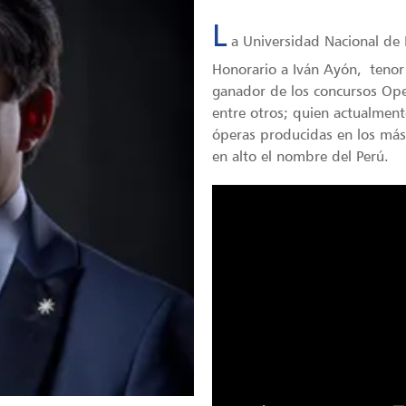
L
a Universidad Nacional de 
Honorario a Iván Ayón,
tenor
ganador de los concursos Oper
entre otros; quien actualment
óperas producidas en los más
en alto el nombre del Perú.