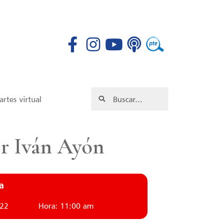
rtes virtual
or Iván Ayón
a
022
Hora: 11:00 am