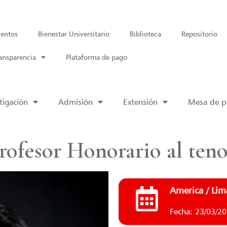
entos
Bienestar Universitario
Biblioteca
Repositorio
ansparencia
Plataforma de pago
tigación
Admisión
Extensión
Mesa de pa
rofesor Honorario al ten
America / Lim
Fecha: 23/03/2