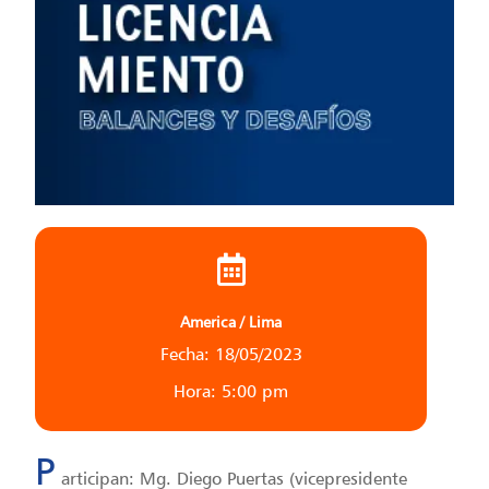
America / Lima
Fecha: 18/05/2023
Hora: 5:00 pm
P
articipan: Mg. Diego Puertas (vicepresidente