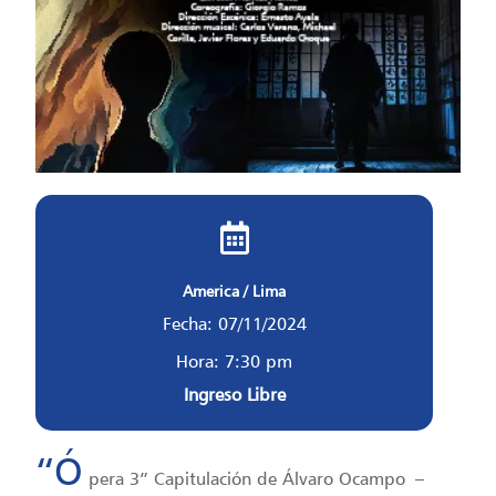
America / Lima
Fecha: 07/11/2024
Hora: 7:30 pm
Ingreso Libre
“Ó
pera 3” Capitulación de Álvaro Ocampo –