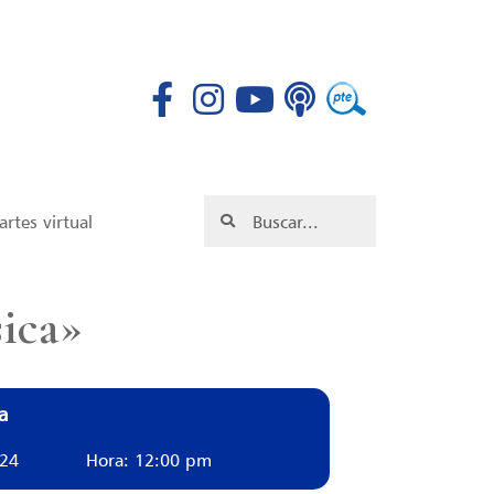
rtes virtual
sica»
a
024
Hora: 12:00 pm