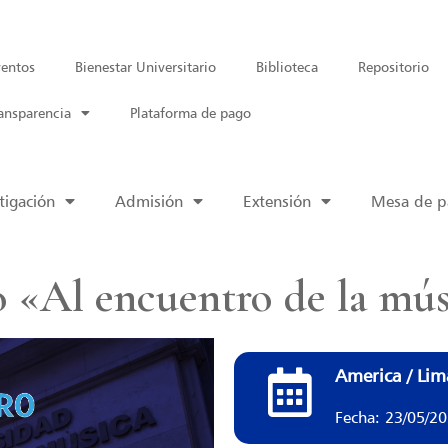
entos
Bienestar Universitario
Biblioteca
Repositorio
ansparencia
Plataforma de pago
tigación
Admisión
Extensión
Mesa de pa
o «Al encuentro de la mú
America / Lim
Fecha: 23/05/2